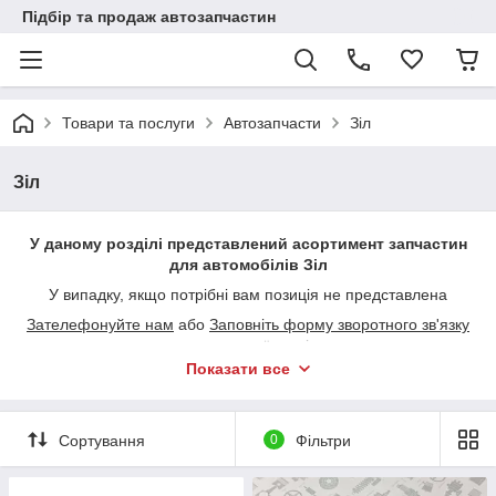
Підбір та продаж автозапчастин
Товари та послуги
Автозапчасти
Зіл
Зіл
У даному розділі представлений асортимент запчастин
для автомобілів Зіл
У випадку, якщо потрібні вам позиція не представлена
Зателефонуйте нам
або
Заповніть форму зворотного зв'язку
внизу головної сторінки
Показати все
Підберемо будь-які запчастини для вашої техніки за 5
хвилин!
Сортування
0
Фільтри