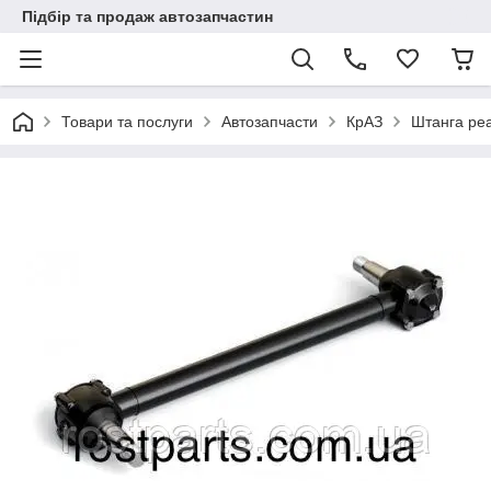
Підбір та продаж автозапчастин
Товари та послуги
Автозапчасти
КрАЗ
Штанга реа