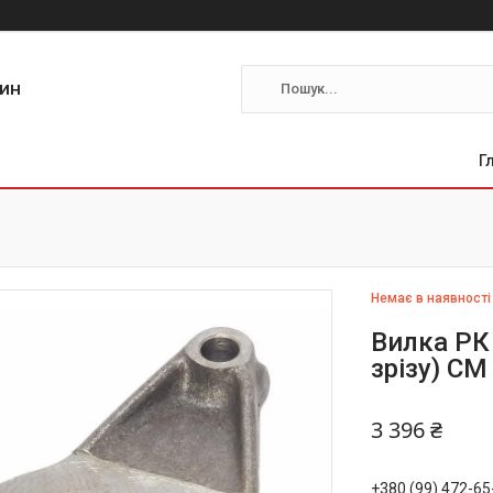
тин
Г
Немає в наявності
Вилка РК 
зрізу) СМ
3 396 ₴
+380 (99) 472-65