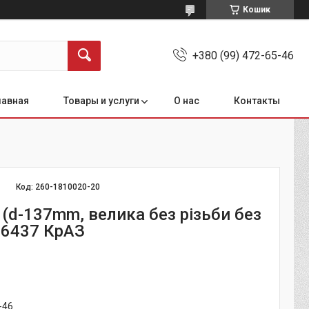
Кошик
+380 (99) 472-65-46
лавная
Товары и услуги
О нас
Контакты
Код:
260-1810020-20
(d-137mm, велика без різьби без
 6437 КрАЗ
-46