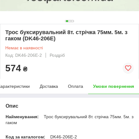
Трос буксирувальний 8т. стрічка 75мм. 5м. з
гаком (DK46-206E)
Немає в наявності
Код: DK46-206E-2
Роздріб
574
₴
арактеристики
Доставка
Оплата
Умови повернення
Опис
Найменування:
Трос буксирувальний 8т. стрічка 75мм. 5м. з
гаком
Код за каталогом:
DK46-206E-2