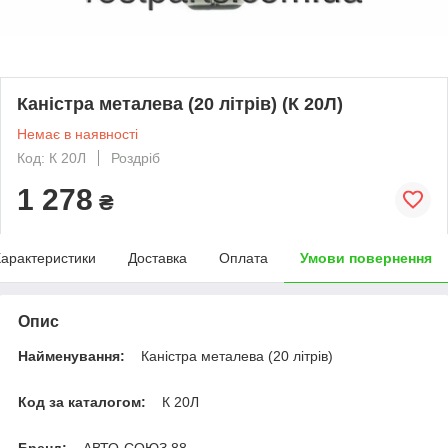
Каністра металева (20 літрів) (К 20Л)
Немає в наявності
Код: К 20Л
Роздріб
1 278
₴
арактеристики
Доставка
Оплата
Умови повернення
Опис
Найменування:
Каністра металева (20 літрів)
Код за каталогом:
К 20Л
Бренд:
АВТО-СОЮЗ 88