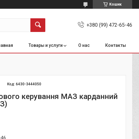
Кошик
+380 (99) 472-65-46
лавная
Товары и услуги
О нас
Контакты
Код:
6430-3444050
ового керування МАЗ карданний
З)
-46