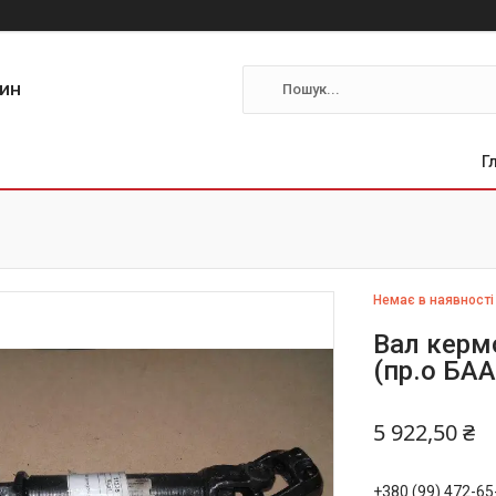
тин
Г
Немає в наявності
Вал керм
(пр.о БАА
5 922,50 ₴
+380 (99) 472-65