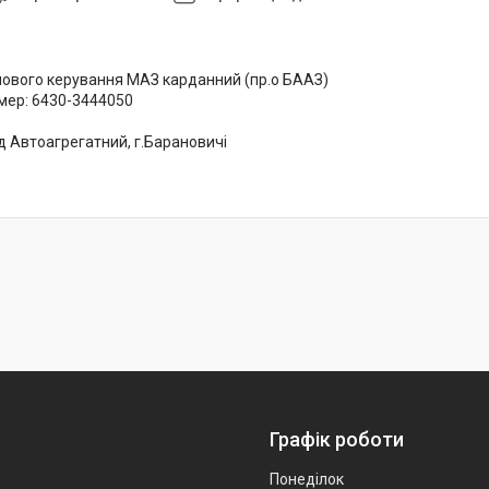
мового керування МАЗ карданний (пр.о БААЗ)
мер: 6430-3444050
д Автоагрегатний, г.Барановичі
Графік роботи
Понеділок