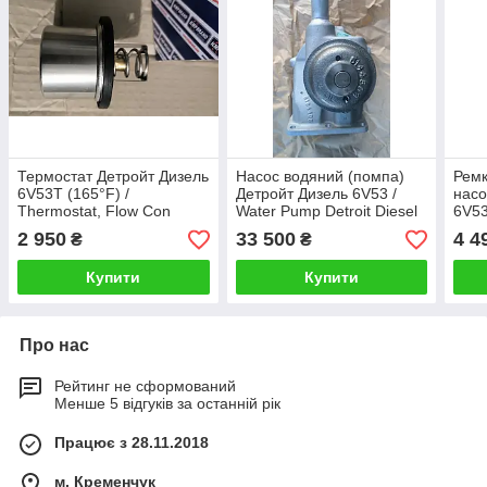
Термостат Детройт Дизель
Насос водяний (помпа)
Ремк
6V53T (165°F) /
Детройт Дизель 6V53 /
насо
Thermostat, Flow Con
Water Pump Detroit Diesel
6V53
165F Detroit Diesel 6V53
53 Series (L/H rotation)
обер
2 950
33 500
4 4
₴
₴
Repai
Купити
Купити
Про нас
Рейтинг не сформований
Менше 5 відгуків за останній рік
Працює з 28.11.2018
м. Кременчук